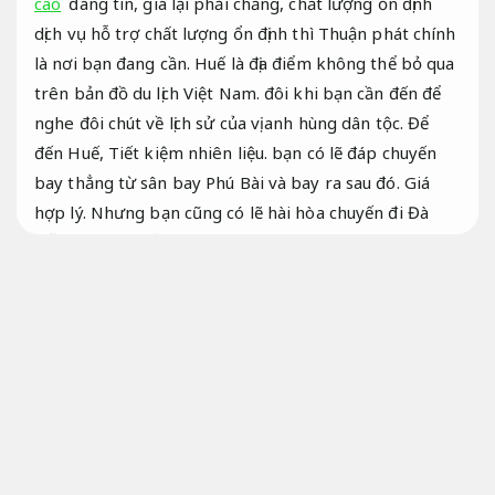
cao
đáng tin, giá lại phải chăng, chất lượng ổn định
dịch vụ hỗ trợ chất lượng ổn định thì Thuận phát chính
là nơi bạn đang cần. Huế là địa điểm không thể bỏ qua
trên bản đồ du lịch Việt Nam. đôi khi bạn cần đến để
nghe đôi chút về lịch sử của vị anh hùng dân tộc. Để
đến Huế,
Tiết kiệm nhiên liệu.
bạn có lẽ đáp chuyến
bay thẳng từ sân bay Phú Bài và bay ra sau đó.
Giá
hợp lý.
Nhưng bạn cũng có lẽ hài hòa chuyến đi Đà
Nẵng và Huế để cải thiện trải nghiệm.
Động cơ.
Đáp ứng nhu cầu gia đình.
Giá vé xe Đà Nẵng Huế vận hành ổn định
Nhà Xe giá rẻ đi Đà Nẵng Huế chất lượng
ổn định có độ tin cậy với chủ đầu tư
Nhiều
lựa chọn.
Nhà xe Đà Nẵng Huế đáng tin cậy giá tốt
Phù