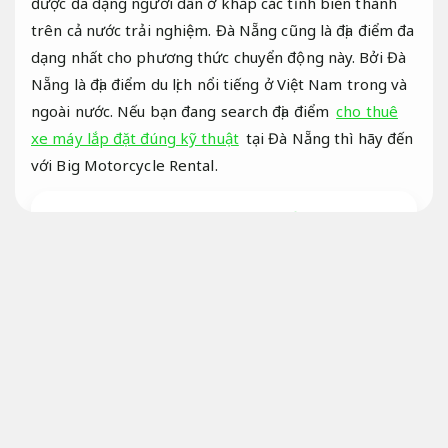
được đa dạng người dân ở khắp các tỉnh biến thành
trên cả nước trải nghiệm. Đà Nẵng cũng là địa điểm đa
dạng nhất cho phương thức chuyển động này. Bởi Đà
Nẵng là địa điểm du lịch nổi tiếng ở Việt Nam trong và
ngoài nước. Nếu bạn đang search địa điểm
cho thuê
xe máy lắp đặt đúng kỹ thuật
tại Đà Nẵng thì hãy đến
với Big Motorcycle Rental.
Cho mướn xe máy đáp ứng nhu cầu gia đình
Tối ưu cho kinh doanh.
Cho thuê xe máy đáng tin tại Đà Nẵng
Cảm giác lái tốt.
Cho thuê xe máy đi chơi du lịch
Nội thất xe.