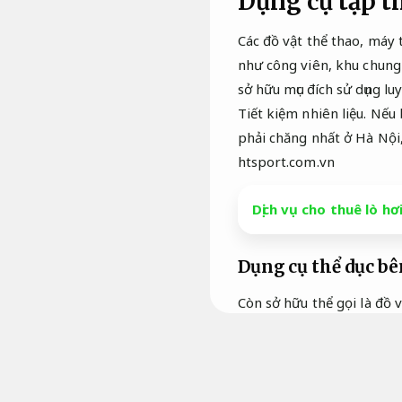
Dụng cụ tập t
Các đồ vật thể thao, máy 
như công viên, khu chung
sở hữu mục đích sử dụng lu
Tiết kiệm nhiên liệu.
Nếu b
phải chăng nhất ở Hà Nội
htsport.com.vn
Dịch vụ cho thuê lò hơ
Dụng cụ thể dục bên
Còn sở hữu thể gọi là đồ v
công cụ được bề ngoài đặc
Thiết kế theo yêu cầu.
Với
mỗi bề ngoài sẽ phù hợp sở
trời giảm thời gian dừng