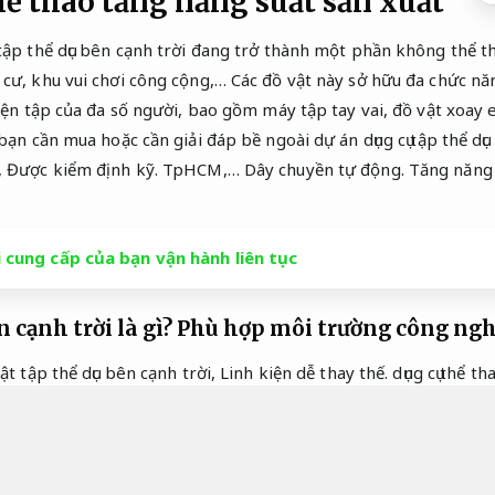
hể thao tăng năng suất sản xuất
tập thể dục bên cạnh trời đang trở thành một phần không thể th
 cư, khu vui chơi công cộng,… Các đồ vật này sở hữu đa chức n
yện tập của đa số người, bao gồm máy tập tay vai, đồ vật xoay eo
ạn cần mua hoặc cần giải đáp bề ngoài dự án dụng cụ tập thể dục
,
Được kiểm định kỹ.
TpHCM,…
Dây chuyền tự động.
Tăng năng 
i cung cấp của bạn vận hành liên tục
 cạnh trời là gì?
Phù hợp môi trường công ngh
ật tập thể dục bên cạnh trời,
Linh kiện dễ thay thế.
dụng cụ thể t
 biệt để đáp ứng nhu cầu tập luyện và thể thao công cộng của đ
 đa dạng bề ngoài khác nhau của máy tập thể thao bên cạnh tr
 hữu các động tác thể dục cụ thể.
Máy ép.
Tiết kiệm nhiên liệu.
 máy