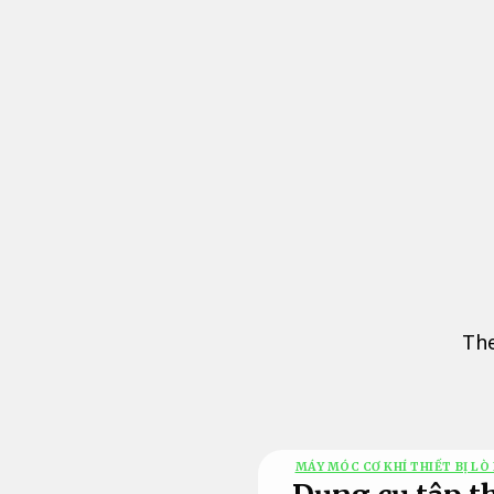
Bỏ
qua
nội
dung
The
MÁY MÓC CƠ KHÍ THIẾT BỊ LÒ 