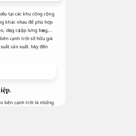
iếu tại các khu công cộng
ăng khác nhau để phù hợp
, dụng cụ tập lưng bụng,…
 bên cạnh trời sở hữu giá
suất sản xuất.
hãy đến
iệp.
hao bên cạnh trời là những
a số người.
Bảo dưỡng.
ời,
Bền bỉ khi vận hành.
thiết bị tập thể dục ngoài