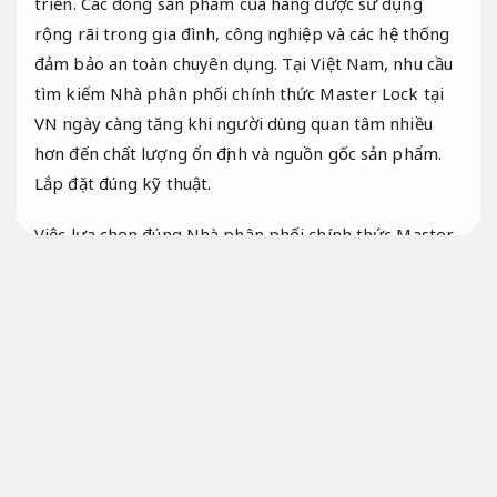
triển. Các dòng sản phẩm của hãng được sử dụng
rộng rãi trong gia đình, công nghiệp và các hệ thống
đảm bảo an toàn chuyên dụng. Tại Việt Nam, nhu cầu
tìm kiếm Nhà phân phối chính thức Master Lock tại
VN ngày càng tăng khi người dùng quan tâm nhiều
hơn đến chất lượng ổn định và nguồn gốc sản phẩm.
Lắp đặt đúng kỹ thuật.
Việc lựa chọn đúng Nhà phân phối chính thức Master
Lock tại VN giúp khách cần tư vấn tư vấn hỗ trợ bảo
đảm mua được Hàng Master Lock chính hãng, đầy đủ
chứng nhận và chính sách bảo hành. Đây cũng là cách
tốt nhất để tránh các sản phẩm giả mạo đang xuất
hiện ngày càng nhiều trên thị trường.
Tiết kiệm nhân
công.
Phù hợp môi trường công nghiệp.
Không chỉ cung cấp
sản phẩm,
Chịu tải tốt.
Nhà phân phối chính thức