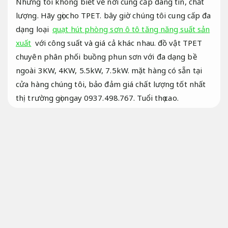
Nhưng tôi không biết về nơi cung cấp đáng tin, chất
lượng. Hãy gọi cho TPET. bây giờ chúng tôi cung cấp đa
dạng loại
quạt hút phòng sơn ô tô tăng năng suất sản
xuất
với công suất và giá cả khác nhau. đồ vật TPET
chuyên phân phối buồng phun sơn với đa dạng bề
ngoài 3KW, 4KW, 5.5kW, 7.5kW. mặt hàng có sẵn tại
cửa hàng chúng tôi, bảo đảm giá chất lượng tốt nhất
thị trường gọi ngay 0937.498.767.
Tuổi thọ cao.
Quạt hút phòng sơn ô tô 4kw quạt trực
tiếp gián tiếp
Tuổi thọ cao.
Quạt hút phòng sơn ô tô
Tiện CNC.