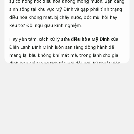
sự cố hỏng hóc điều hòa không mong muốn. Bạn đang
sinh sống tại khu vực Mỹ Đình và gặp phải tình trạng
điều hòa không mát, bị chảy nước, bốc mùi hôi hay
kêu to?
Đội ngũ giàu kinh nghiệm.
Hãy yên tâm, cách xử lý
sửa điều hòa Mỹ Đình
của
Điện Lạnh Bình Minh luôn sẵn sàng đồng hành để
mang lại bầu không khí mát mẻ, trong lành cho gia
đình bạn chỉ trong tích tắc. Với đội ngũ kỹ thuật viên
thường trực tại khu vực Nam Từ Liêm, chúng tôi cam
kết có mặt giải quyết sự cố chỉ sau 15 phút gọi.
Bài
bản.
Kinh nghiệm.