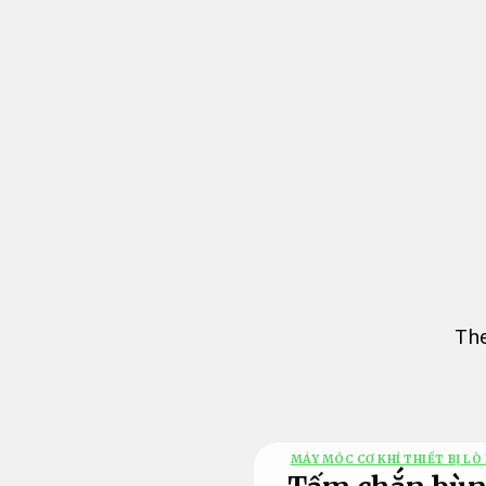
Bỏ
qua
nội
dung
The
MÁY MÓC CƠ KHÍ THIẾT BỊ LÒ 