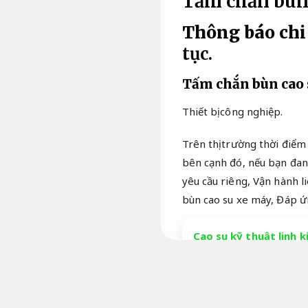
Tấm chắn bùn
Thông báo chi
tục.
Tấm chắn bùn cao s
Thiết bị công nghiệp.
Trên thị trường thời điểm
bên cạnh đó, nếu bạn đang
yêu cầu riêng,
Vận hành li
bùn cao su xe máy,
Đáp ứn
Cao su kỹ thuật linh k
Tên sản phẩm:
Máy cắt
Máy đóng gói.