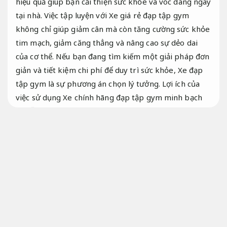
hiệu quả giúp bạn cải thiện sức khỏe và vóc dáng ngay
tại nhà. Việc tập luyện với Xe giá rẻ đạp tập gym
không chỉ giúp giảm cân mà còn tăng cường sức khỏe
tim mạch, giảm căng thẳng và nâng cao sự dẻo dai
của cơ thể. Nếu bạn đang tìm kiếm một giải pháp đơn
giản và tiết kiệm chi phí để duy trì sức khỏe, Xe đạp
tập gym là sự phương án chọn lý tưởng. Lợi ích của
việc sử dụng Xe chính hãng đạp tập gym minh bạch
và dễ dàng nhận thấy qua thời gian, giúp bạn có một
cơ thể khỏe mạnh và năng động.
Tối ưu cho kinh
doanh.
Bảo dưỡng chuyên nghiệp.
Xe giá rẻ đạp tập gym giá tốt – Lợi ích
cho sức khỏe và thể lực
Phù hợp đi lại
hằng ngày.