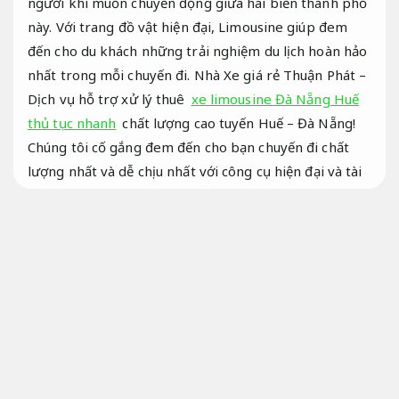
người khi muốn chuyển động giữa hai biến thành phố
này. Với trang đồ vật hiện đại, Limousine giúp đem
đến cho du khách những trải nghiệm du lịch hoàn hảo
nhất trong mỗi chuyến đi. Nhà Xe giá rẻ Thuận Phát –
Dịch vụ hỗ trợ xử lý thuê
xe limousine Đà Nẵng Huế
thủ tục nhanh
chất lượng cao tuyến Huế – Đà Nẵng!
Chúng tôi cố gắng đem đến cho bạn chuyến đi chất
lượng nhất và dễ chịu nhất với công cụ hiện đại và tài
xế chuyên nghiệp.
Vận hành ổn định.
Xe hạng mục dịch vụ Limousine Đà Nẵng
đi Huế
Bảo hành minh bạch.
Xe limousine Đà Nẵng Huế
Trả góp.