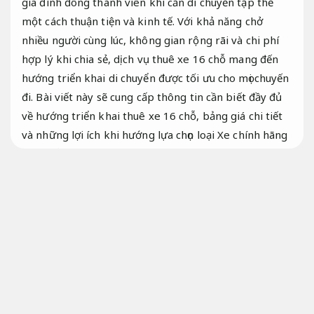
gia đình đông thành viên khi cần di chuyển tập thể
một cách thuận tiện và kinh tế. Với khả năng chở
nhiều người cùng lúc, không gian rộng rãi và chi phí
hợp lý khi chia sẻ, dịch vụ thuê xe 16 chỗ mang đến
hướng triển khai di chuyển được tối ưu cho mọi chuyến
đi. Bài viết này sẽ cung cấp thông tin cần biết đầy đủ
về hướng triển khai thuê xe 16 chỗ, bảng giá chi tiết
và những lợi ích khi hướng lựa chọn loại Xe chính hãng
này.
Kiểm tra xe kỹ.
Thuê xe 16 chỗ – Phương án di chuyển tập
thể
Hiệu suất mạnh mẽ.
Đồ chơi xe.
Hạng mục dịch vụ thuê xe 16 chỗ bài bản
Hiệu
suất mạnh mẽ.
Xe du lịch.