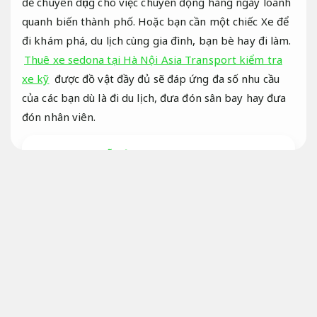
để chuyên dụng cho việc chuyển động hàng ngày loanh
quanh biến thành phố. Hoặc bạn cần một chiếc Xe để
đi khám phá, du lịch cùng gia đình, bạn bè hay đi làm.
Thuê xe sedona tại Hà Nội Asia Transport kiểm tra
xe kỹ
được đồ vật đầy đủ sẽ đáp ứng đa số nhu cầu
của các bạn dù là đi du lịch, đưa đón sân bay hay đưa
đón nhân viên.
Thuê xe 16 chỗ bảo dưỡng chuyên nghiệp
Tối ưu cho kinh doanh.
Thuê Xe sedona tại hà nội asia transport
Xe du lịch đi sân bay
Nhiều lựa chọn.
Thuê Xe sedona tại hà nội asia transport
Xe khách.