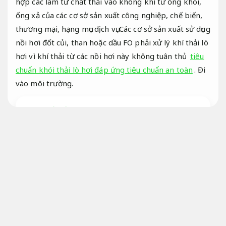
hợp các làm từ chất thải vào không khí từ ống khói,
ống xả của các cơ sở sản xuất công nghiệp, chế biến,
thương mại, hạng mục dịch vụ. Các cơ sở sản xuất sử dụng
nồi hơi đốt củi, than hoặc dầu FO phải xử lý khí thải lò
hơi vì khí thải từ các nồi hơi này không tuân thủ
tiêu
chuẩn khói thải lò hơi đáp ứng tiêu chuẩn an toàn
. Đi
vào môi trường.
Cung cấp nồi hơi điện nhà máy vận hành liên tục
Phù hợp nhiều dây chuyền.
Tiêu chuẩn khói thải lò hơi công nghiệp
chuẩn
Đáp ứng tiêu chuẩn an toàn.
Tiêu chuẩn khói thải lò hơi
Phay CNC.